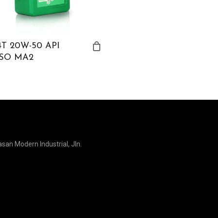
4T 20W-50 API
ASO MA2
san Modern Industrial, Jln.