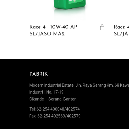
Race 4T 10W-40 API
Race 
SL/JASO MA2
SL/J
PABRIK
Modern Industrial Estate, Jln. Raya Serang Km. 68 Kawa
Industri II No. 17-19
Cikande – Serang, Banten
Tel: 62-254 400048/402574
Fax: 62-254 402569/402579