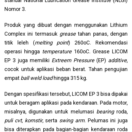
standar National Lubrication Grease Institute (NLGI)
Nomor 3.
Produk yang dibuat dengan menggunakan Lithium
Complex ini termasuk
grease
tahan panas, dengan
titik leleh (
melting point
) 260oC. Rekomendasi
operasi hingga
temperature
160oC. Grease LICOM
EP 3 juga memiliki
Extreem Pressure
(EP)
additive
,
cocok untuk aplikasi beban berat. Tahan pengujian
empat
ball weld load
hingga 315 kg.
Dengan spesifikasi tersebut, LICOM EP 3 bisa dipakai
untuk beragam aplikasi pada kendaraan. Pada motor,
misalnya, digunakan untuk melumasi
bearing
roda,
puli cvt
,
komstir
, serta
swing arm
. Pelumas ini juga
bisa diterapkan pada bagian-bagian kendaraan roda