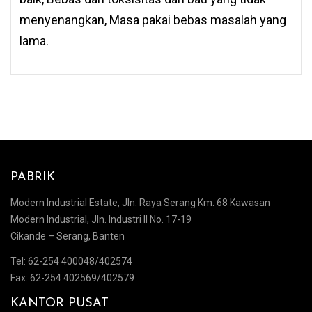
menyenangkan, Masa pakai bebas masalah yang
lama.
PABRIK
Modern Industrial Estate, Jln. Raya Serang Km. 68 Kawasan
Modern Industrial, Jln. Industri II No. 17-19
Cikande – Serang, Banten
Tel: 62-254 400048/402574
Fax: 62-254 402569/402579
KANTOR PUSAT