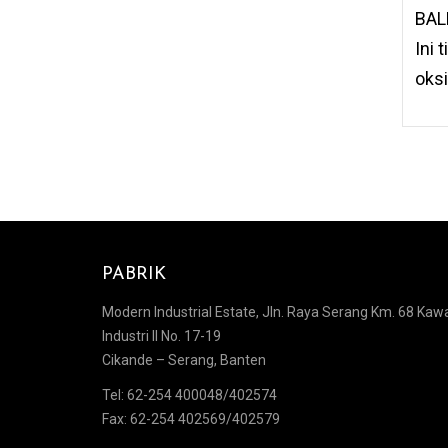
BAL
Ini 
oksi
PABRIK
Modern Industrial Estate, Jln. Raya Serang Km. 68 Kawa
Industri II No. 17-19
Cikande – Serang, Banten
Tel: 62-254 400048/402574
Fax: 62-254 402569/402579