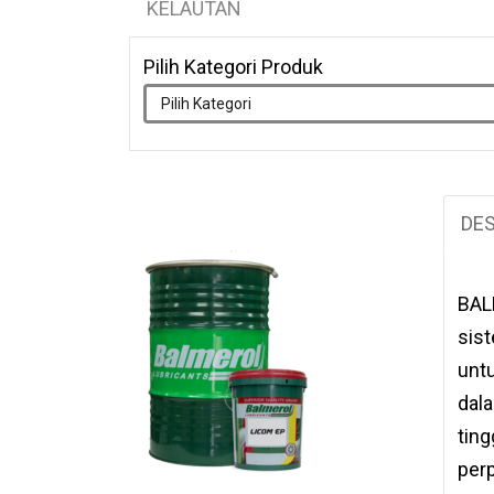
KELAUTAN
Pilih Kategori Produk
DES
BAL
sist
unt
dal
tin
perp